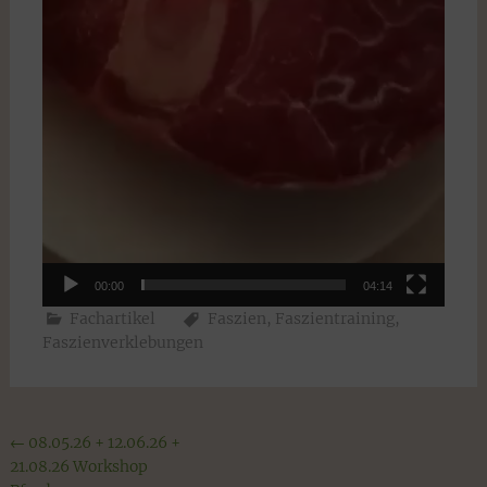
00:00
04:14
Fachartikel
Faszien
,
Faszientraining
,
Faszienverklebungen
Beitragsnavigation
←
08.05.26 + 12.06.26 +
21.08.26 Workshop