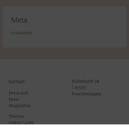
Meta
Anmelden
Kühnhardt 28
Kontakt:
| 91555
Petra und
Feuchtwangen
Peter
Stegmüller
Telefon
09852 / 4165
Mail: