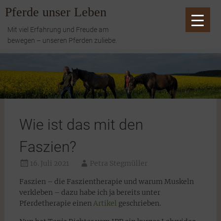
Zum
Pferde unser Leben
Inhalt
springen
Mit viel Erfahrung und Freude am
bewegen – unseren Pferden zuliebe.
Wie ist das mit den
Faszien?
16. Juli 2021
Petra Stegmüller
Faszien – die Faszientherapie und warum Muskeln
verkleben – dazu habe ich ja bereits unter
Pferdetherapie einen
Artikel
geschrieben.