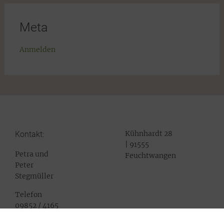
Meta
Anmelden
Kühnhardt 28
Kontakt:
| 91555
Petra und
Feuchtwangen
Peter
Stegmüller
Telefon
09852 / 4165
Mail: