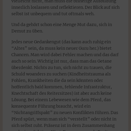
vielleicht nicht, man muss die bisherige Ausbildung
innerlich loslassen und reflektieren. Der Blick auf sich
selbst ist unbequem und tut oftmals weh.
Und da gehört schon eine Menge Mut dazu, sich in
Demut zu üben.
Jedes neue Gedankengut (das kann auch ruhig ein
“Altes” sein, da muss kein neuer Guru her.) bietet
Chancen. Man wird dabei Fehler machen und das darf
auch so sein. Wichtig ist nur, dass man das Getane
überdenkt. Nichts zu tun, sich nicht zu trauen, die
Schuld woanders zu suchen (Kindheitstrauma als
Fohlen, Krankheiten die da sein könnten oder
hoffentlich bald kommen, fehlende Infrastruktur,
Knechtschaft des Reitersitzes) ist aber auch keine
Lösung. Bei einem Lebewesen wie dem Pferd, das
konsequente Führung braucht, wird ein
“Nichtangriffspakt” zu neuen Konflikten führen. Das
Pferd spürt, wenn man sich “verstellt” oder nicht in
sich selbst ruht. Präsenz ist in dem Zusammenhang