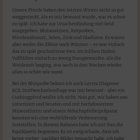
Unsere Pferde haben den letzten Winter nicht so gut
weggesteckt. Als es mir bewusst wurde, war es schon
zu spät. Ich habe zur Ursachenfindung viel Geld
ausgegeben: Blutanalysen, Kotproben,
Pferdezahnarzt, Selen, Zink und Gladiator. Es waren
aber weder die Zähne noch Würmer – es war einfach
das zu spät geschnittene Heu. Im Juliheu finden
Vollblüter einfach zu wenig Energievorräte. Als die
Weidezeit losging, war auch in drei Wochen wieder
alles so schön wie sonst.
Bei der Blutprobe bekam ich auch Lerrys Diagnose
ECS. Stoffwechselendlage war mir bewusst- aber ein
Cushingpferd wollte ich nicht. Nun gut, wir haben uns
informiert und beraten und mit hochdosiertem
Mineralfutter und einem Mönchspfefferpräparat
konnten wir eine verblüffende Verbesserung
feststellen. In diesem Rahmen habe ich mit ihm die
Equikinetic begonnen. Es ist ewig schade, dass ich
keine vorher-nachher Bilder gemacht habe. Ich habe