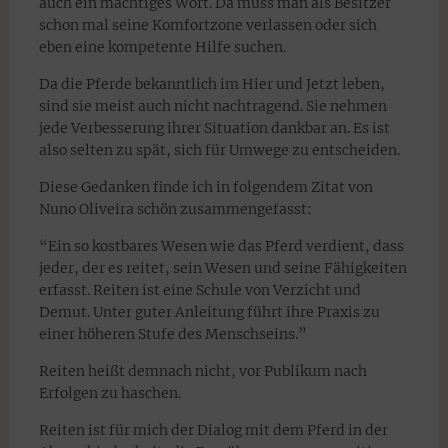
auch ein mächtiges Wort. Da muss man als Besitzer
schon mal seine Komfortzone verlassen oder sich
eben eine kompetente Hilfe suchen.
Da die Pferde bekanntlich im Hier und Jetzt leben,
sind sie meist auch nicht nachtragend. Sie nehmen
jede Verbesserung ihrer Situation dankbar an. Es ist
also selten zu spät, sich für Umwege zu entscheiden.
Diese Gedanken finde ich in folgendem Zitat von
Nuno Oliveira schön zusammengefasst:
“Ein so kostbares Wesen wie das Pferd verdient, dass
jeder, der es reitet, sein Wesen und seine Fähigkeiten
erfasst. Reiten ist eine Schule von Verzicht und
Demut. Unter guter Anleitung führt ihre Praxis zu
einer höheren Stufe des Menschseins.”
Reiten heißt demnach nicht, vor Publikum nach
Erfolgen zu haschen.
Reiten ist für mich der Dialog mit dem Pferd in der