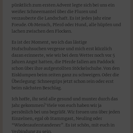
pünktlich zum ersten Advent legte sich bei uns ein
weißer Schneemantel über die Fluren und
verzauberte die Landschaft. Es ist jedes Jahr eine
Freude. Ob Mensch, Pferd oder Hund, alle hüpfen und
lachen zwischen den Flocken.
Es ist der Moment, wo ich das lästige
Hufschuhsuchen vergesse und mich erst kürzlich
daran erinnerte, wie wir bei dem Wetter noch vor 5
Jahren Angst hatten, die Pferde fallen am Paddock
schon über ihre aufgestollten Stöckelschuhe. Von den
Eisklumpen beim reiten ganz zu schweigen. Oder die
Überlegung: Schneegrips jetzt schon rein oder erst
beim nächsten Beschlag.
Ich hoffe, ihr seid alle gesund und munter durch das
Jahr gekommen? Viele von euch haben wir ja
persönlich bei uns begrüßt. Wir freuen uns über jeden
Einzelnen, egal ob Stammgast, Neuling oder
“Wiederauferstandener”. Es ist schön, mit euch in
Verbindung zu sein.