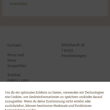
Anmelden
Kühnhardt 28
Kontakt:
| 91555
Petra und
Feuchtwangen
Peter
Stegmüller
Telefon
09852 / 4165
Mail:
info@pferde-
Um dir ein optimales Erlebnis zu bieten, verwenden wir Technologien
Impressum
unser-
wie Cookies, um Geräteinformationen zu speichern und/oder darauf
Datenschutz
zuzugreifen. Wenn du deine Zustimmung nicht erteilst oder
leben.de
zurückziehst, können bestimmte Merkmale und Funktionen
Cookie-