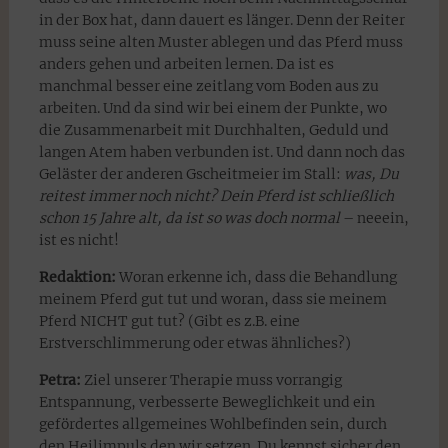
in der Box hat, dann dauert es länger. Denn der Reiter
muss seine alten Muster ablegen und das Pferd muss
anders gehen und arbeiten lernen. Da ist es
manchmal besser eine zeitlang vom Boden aus zu
arbeiten. Und da sind wir bei einem der Punkte, wo
die Zusammenarbeit mit Durchhalten, Geduld und
langen Atem haben verbunden ist. Und dann noch das
Geläster der anderen Gscheitmeier im Stall:
was, Du
reitest immer noch nicht? Dein Pferd ist schließlich
schon 15 Jahre alt, da ist so was doch normal
– neeein,
ist es nicht!
Redaktion:
Woran erkenne ich, dass die Behandlung
meinem Pferd gut tut und woran, dass sie meinem
Pferd NICHT gut tut? (Gibt es z.B. eine
Erstverschlimmerung oder etwas ähnliches?)
Petra:
Ziel unserer Therapie muss vorrangig
Entspannung, verbesserte Beweglichkeit und ein
gefördertes allgemeines Wohlbefinden sein, durch
den Heilimpuls den wir setzen. Du kennst sicher den