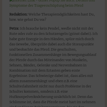
Sie auch: Details und
Symptome der Trageerschüpfung beim Pferd
Redaktion:
Welche Therapiemöglichkeiten hast Du,
bzw. wie gehst Du vor?
Petra:
Ich brauche kein Pendel, wedle nicht mit der
Rute oder rufe zu den Schutzengeln (grinst dabei). Ich
habe gute Energie in den Händen, spüre mich durch
das Gewebe, überprüfe dabei auch die Stresspunkte
und beobachte das Pferd. Die geschulten,
funktionellen Zusammenhänge im Bewegungsablauf
der Pferde durch das Miteinander von Muskeln,
Sehnen, Bänder, Gelenke und Nervenbahnen in
Kombination mit dem Ertasten geben erste
Ergebnisse. Das Schwierige dabei ist, dass alles mit
allem zusammenhängt und eben z.B. eine
Schulterlahmheit nicht nur durch Probleme in der
Schulter kommen, sondern z.B. eine
Hufknorpelverknöcherung ursächlich ist. Denn das
Schlimme ist, dass die Pferde meist hart im nehmen