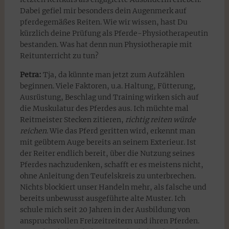
Dabei gefiel mir besonders dein Augenmerk auf
pferdegemäßes Reiten. Wie wir wissen, hast Du
kürzlich deine Prüfung als Pferde-Physiotherapeutin
bestanden. Was hat denn nun Physiotherapie mit
Reitunterricht zu tun?
Petra:
Tja, da künnte man jetzt zum Aufzählen
beginnen. Viele Faktoren, u.a. Haltung, Fütterung,
Ausrüstung, Beschlag und Training wirken sich auf
die Muskulatur des Pferdes aus. Ich müchte mal
Reitmeister Stecken zitieren,
richtig reiten würde
reichen
. Wie das Pferd geritten wird, erkennt man
mit geübtem Auge bereits an seinem Exterieur. Ist
der Reiter endlich bereit, über die Nutzung seines
Pferdes nachzudenken, schafft er es meistens nicht,
ohne Anleitung den Teufelskreis zu unterbrechen.
Nichts blockiert unser Handeln mehr, als falsche und
bereits unbewusst ausgeführte alte Muster. Ich
schule mich seit 20 Jahren in der Ausbildung von
anspruchsvollen Freizeitreitern und ihren Pferden.