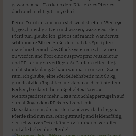
gewonnen hat. Das kann dem Rücken des Pferdes
doch auch nicht gut tun, oder?
Petra: Darüber kann man sich wohl streiten. Wenn 90
kg geschmeidig sitzen und wissen, was sie auf dem
Pferd tun, glaube ich, gibt es auf manch Wanderritt
schlimmere Bilder. Außerdem hat das Sportpferd
manchmal ja auch das Glück systematisch trainiert
zu werden und über eine ausgewogene Muskulatur
und Fütterung zu verfügen. Außerdem reiten die ja
nicht stundenlang. Schaun wir mal in unserer Szene
rum. Ich glaube, eine Pferdeliebhaberin mit 60 kg,
grundsätzlich ängstlich und daher auch mit steifem
Becken, blockiert ihr heißgeliebtes Pony auf
Mehrtagesritten mehr. Dazu mit Schlapperzügeln auf
durchhängendem Rücken sitzend, mit
Gepäcktaschen, die auf den Lendenwirbeln liegen.
Pferde sind nun mal sehr gutmütig und leidensfähig,
den schwarzen Peter künnen wir rundum verteilen –
und alle lieben ihre Pferde!