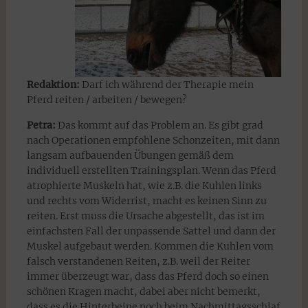
Redaktion:
Darf ich während der Therapie mein
Pferd reiten / arbeiten / bewegen?
Petra:
Das kommt auf das Problem an. Es gibt grad
nach Operationen empfohlene Schonzeiten, mit dann
langsam aufbauenden Übungen gemäß dem
individuell erstellten Trainingsplan. Wenn das Pferd
atrophierte Muskeln hat, wie z.B. die Kuhlen links
und rechts vom Widerrist, macht es keinen Sinn zu
reiten. Erst muss die Ursache abgestellt, das ist im
einfachsten Fall der unpassende Sattel und dann der
Muskel aufgebaut werden. Kommen die Kuhlen vom
falsch verstandenen Reiten, z.B. weil der Reiter
immer überzeugt war, dass das Pferd doch so einen
schönen Kragen macht, dabei aber nicht bemerkt,
dass es die Hinterbeine noch beim Nachmittagsschlaf