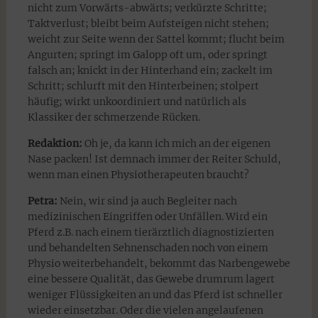
nicht zum Vorwärts-abwärts; verkürzte Schritte;
Taktverlust; bleibt beim Aufsteigen nicht stehen;
weicht zur Seite wenn der Sattel kommt; flucht beim
Angurten; springt im Galopp oft um, oder springt
falsch an; knickt in der Hinterhand ein; zackelt im
Schritt; schlurft mit den Hinterbeinen; stolpert
häufig; wirkt unkoordiniert und natürlich als
Klassiker der schmerzende Rücken.
Redaktion:
Oh je, da kann ich mich an der eigenen
Nase packen! Ist demnach immer der Reiter Schuld,
wenn man einen Physiotherapeuten braucht?
Petra:
Nein, wir sind ja auch Begleiter nach
medizinischen Eingriffen oder Unfällen. Wird ein
Pferd z.B. nach einem tierärztlich diagnostizierten
und behandelten Sehnenschaden noch von einem
Physio weiterbehandelt, bekommt das Narbengewebe
eine bessere Qualität, das Gewebe drumrum lagert
weniger Flüssigkeiten an und das Pferd ist schneller
wieder einsetzbar. Oder die vielen angelaufenen