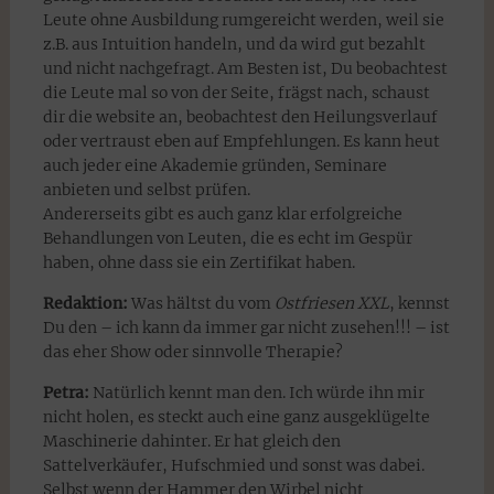
Leute ohne Ausbildung rumgereicht werden, weil sie
z.B. aus Intuition handeln, und da wird gut bezahlt
und nicht nachgefragt. Am Besten ist, Du beobachtest
die Leute mal so von der Seite, frägst nach, schaust
dir die website an, beobachtest den Heilungsverlauf
oder vertraust eben auf Empfehlungen. Es kann heut
auch jeder eine Akademie gründen, Seminare
anbieten und selbst prüfen.
Andererseits gibt es auch ganz klar erfolgreiche
Behandlungen von Leuten, die es echt im Gespür
haben, ohne dass sie ein Zertifikat haben.
Redaktion:
Was hältst du vom
Ostfriesen XXL
, kennst
Du den – ich kann da immer gar nicht zusehen!!! – ist
das eher Show oder sinnvolle Therapie?
Petra:
Natürlich kennt man den. Ich würde ihn mir
nicht holen, es steckt auch eine ganz ausgeklügelte
Maschinerie dahinter. Er hat gleich den
Sattelverkäufer, Hufschmied und sonst was dabei.
Selbst wenn der Hammer den Wirbel nicht