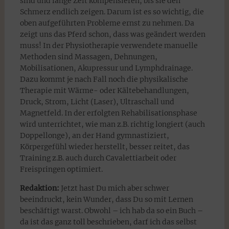
sind und lange Zeit kompensieren, bis sie den
Schmerz endlich zeigen. Darum ist es so wichtig, die
oben aufgeführten Probleme ernst zu nehmen. Da
zeigt uns das Pferd schon, dass was geändert werden
muss! In der Physiotherapie verwendete manuelle
Methoden sind Massagen, Dehnungen,
Mobilisationen, Akupressur und Lymphdrainage.
Dazu kommt je nach Fall noch die physikalische
Therapie mit Wärme- oder Kältebehandlungen,
Druck, Strom, Licht (Laser), Ultraschall und
Magnetfeld. In der erfolgten Rehabilisationsphase
wird unterrichtet, wie man z.B. richtig longiert (auch
Doppellonge), an der Hand gymnastiziert,
Körpergefühl wieder herstellt, besser reitet, das
Training z.B. auch durch Cavalettiarbeit oder
Freispringen optimiert.
Redaktion:
Jetzt hast Du mich aber schwer
beeindruckt, kein Wunder, dass Du so mit Lernen
beschäftigt warst. Obwohl – ich hab da so ein Buch –
da ist das ganz toll beschrieben, darf ich das selbst