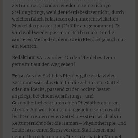
zertrümmert, sondern wieder in seine richtige
Stellung bringt, weiß der Pferdebesitzer nicht, durch
welchen falsch belasteten oder unterentwickelten
Muskel das passiert ist (Unfälle ausgenommen). Es
wird wohl wieder passieren. Ich bin mehr für die
sanfteren Methoden, denn so ein Pferd ist ja auch nur
ein Mensch.
Redaktion:
Was würdest Du den Pferdebesitzern
gerne mit auf den Weg geben?
Petra:
Aus der Sicht des Pferdes gäbe es da vieles.
Bestimmt wäre das Geld für die zehnte neue Sattel-
oder Stalldecke, passend zu den Socken besser
angelegt, bei einem Ausrüstungs- und
Gesundheitscheck durch einen Physiotherapeuten.
Aber die Antwort könnte unangenehm sein, obwohl
leichter in einen neuen Sattel investiert wird, als in
Reitunterricht oder die Human – Physiotherapie. Und
Leute lasst euren Stress vor dem Stall liegen und
nehmt ihn nicht mit aufs Pferd, das hat der Kumpel