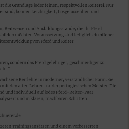
ist die Grundlage jeder feinen, respektvollen Reiterei. Nur
r sind, können Leichtigkeit, Losgelassenheit und
en, Reitweisen und Ausbildungsstände, die ihr Pferd
bilden möchten. Voraussetzung sind lediglich ein offener
iterentwicklung von Pferd und Reiter.
hren, sondern das Pferd gelehriger, geschmeidiger zu
eln.”
ewachsene Reitlehre in moderner, verständlicher Form. Sie
 mit den alten Lehren u.a. der portugiesischen Meister. Die
nd und individuell auf jedes Pferd-Reiter-Paar
lysiert und in klaren, machbaren Schritten
chuerer.de
onkreten Trainingsansätzen und einem verbesserten