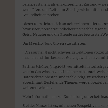
Balance ist mehr als ein körperlicher Zustand – sie 
wenn Pferd und Reiter im Gleichgewicht miteinande
Gesundheit entstehen.
Dieser Kurs richtet sich an Reiter*innen aller Rass
bewusster, pferdefreundlicher und nachhaltiger aus
Geist, Neugier und die Freude an der bewussten We
Um Maestro Nuno Oliveira zu zitieren:
“Dressur heißt nicht schwierige Lektionen vorzufü
machen und ihm besseres Gleichgewicht zu vermitt
Bettina Schürer, Jhrg.1958, vermittelt historisch g
vereint das Wissen verschiedener Arbeitsreitweisen
Unterrichtseinheiten sind fachkundig, wertschätze
abgestimmt. Bestehende Themen werden gezielt ana
weiterentwickelt.
Mehr Informationen zur Kursleitung unter bettinas
Ziel des Kurses ist es, mit neuen Perspektiven, k