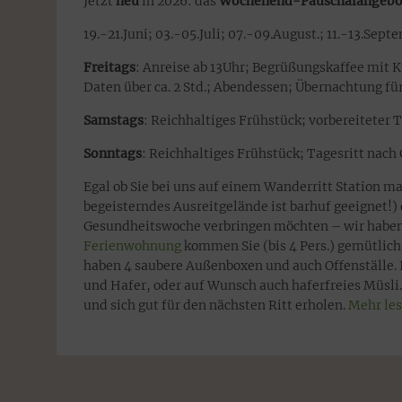
Jetzt
neu
in 2026: das
Wochenend-Pauschalangebot
19.-21.Juni; 03.-05.Juli; 07.-09.August.; 11.-13.Se
Freitags
: Anreise ab 13Uhr; Begrüßungskaffee mit K
Daten über ca. 2 Std.; Abendessen; Übernachtung fü
Samstags
: Reichhaltiges Frühstück; vorbereiteter
Sonntags
: Reichhaltiges Frühstück; Tagesritt nac
Egal ob Sie bei uns auf einem Wanderritt Station 
begeisterndes Ausreitgelände ist barhuf geeignet!
Gesundheitswoche verbringen möchten – wir haben f
Ferienwohnung
kommen Sie (bis 4 Pers.) gemütlich
haben 4 saubere Außenboxen und auch Offenställe.
und Hafer, oder auf Wunsch auch haferfreies Müsli.
und sich gut für den nächsten Ritt erholen.
Mehr le