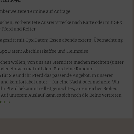
 für 195€:
ptember weitere Termine auf Anfrage
uchen; vorbereitete Ausreitstrecke nach Karte oder mit GPX
r Pferd und Reiter
 Tagesritt mit Gpx Daten; Essen abends extern; Übernachtung
h Gpx Daten; Abschlusskaffee und Heimreise
machen wollen, von uns aus Sternritte machen möchten (unser
) oder einfach mal mit dem Pferd eine Rundum-
ür Sie und ihr Pferd das passende Angebot. In unserer
 und komfortabel unter – für eine Nacht oder mehrere. Wir
 Ihr Pferd bekommt selbstgemachtes, artenreiches Bioheu
 Auf unserem Auslauf kann es sich noch die Beine vertreten
sen
→